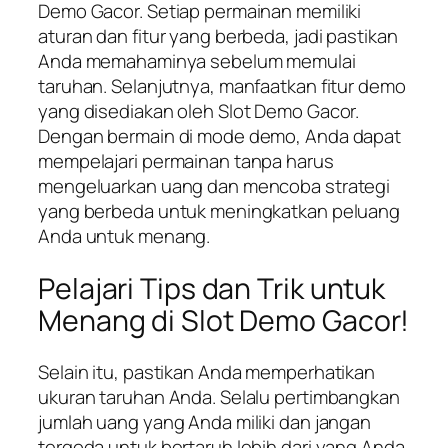
Demo Gacor. Setiap permainan memiliki
aturan dan fitur yang berbeda, jadi pastikan
Anda memahaminya sebelum memulai
taruhan. Selanjutnya, manfaatkan fitur demo
yang disediakan oleh Slot Demo Gacor.
Dengan bermain di mode demo, Anda dapat
mempelajari permainan tanpa harus
mengeluarkan uang dan mencoba strategi
yang berbeda untuk meningkatkan peluang
Anda untuk menang.
Pelajari Tips dan Trik untuk
Menang di Slot Demo Gacor!
Selain itu, pastikan Anda memperhatikan
ukuran taruhan Anda. Selalu pertimbangkan
jumlah uang yang Anda miliki dan jangan
tergoda untuk bertaruh lebih dari yang Anda