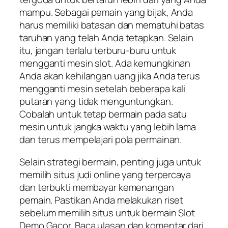
mampu. Sebagai pemain yang bijak, Anda
harus memiliki batasan dan mematuhi batas
taruhan yang telah Anda tetapkan. Selain
itu, jangan terlalu terburu-buru untuk
mengganti mesin slot. Ada kemungkinan
Anda akan kehilangan uang jika Anda terus
mengganti mesin setelah beberapa kali
putaran yang tidak menguntungkan.
Cobalah untuk tetap bermain pada satu
mesin untuk jangka waktu yang lebih lama
dan terus mempelajari pola permainan.
Selain strategi bermain, penting juga untuk
memilih situs judi online yang terpercaya
dan terbukti membayar kemenangan
pemain. Pastikan Anda melakukan riset
sebelum memilih situs untuk bermain Slot
Demo Gacor. Baca ulasan dan komentar dari