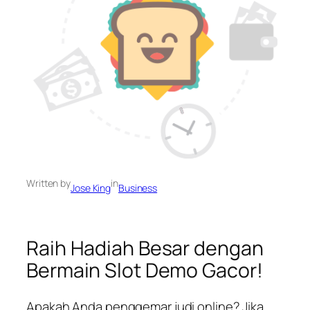
Written by
in
Jose King
Business
Raih Hadiah Besar dengan
Bermain Slot Demo Gacor!
Apakah Anda penggemar judi online? Jika