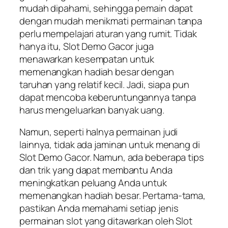
mudah dipahami, sehingga pemain dapat
dengan mudah menikmati permainan tanpa
perlu mempelajari aturan yang rumit. Tidak
hanya itu, Slot Demo Gacor juga
menawarkan kesempatan untuk
memenangkan hadiah besar dengan
taruhan yang relatif kecil. Jadi, siapa pun
dapat mencoba keberuntungannya tanpa
harus mengeluarkan banyak uang.
Namun, seperti halnya permainan judi
lainnya, tidak ada jaminan untuk menang di
Slot Demo Gacor. Namun, ada beberapa tips
dan trik yang dapat membantu Anda
meningkatkan peluang Anda untuk
memenangkan hadiah besar. Pertama-tama,
pastikan Anda memahami setiap jenis
permainan slot yang ditawarkan oleh Slot