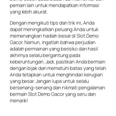
pemain lain untuk mendapatkan informasi
yang lebih akurat.
Dengan mengikuti tips dan trik ini, Anda
dapat meningkatkan peluang Anda untuk
memenangkan hadiah besar di Slot Demo
Gacor. Namun, ingatlah bahwa perjudian
adalah permainan yang berisiko dan hasil
akhirnya selalu bergantung pada
keberuntungan. Jadi, pastikan Anda bermain
dengan bijak dan mematuhi batas yang telah
Anda tetapkan untuk menghindari kerugian
yang besar. Jangan lupa untuk selalu
bersenang-senang dan nikmati pengalaman
bermain Slot Demo Gacor yang seru dan
menarik!