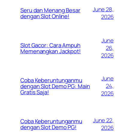
June 28,
Seru dan Menang Besar
dengan Slot Online!
2026
June
Slot Gacor: Cara Ampuh
26,
Memenangkan Jackpot!
2026
June
Coba Keberuntunganmu
24,
dengan Slot Demo PG: Main
Gratis Saja!
2026
June 22,
Coba Keberuntunganmu
dengan Slot Demo PG!
2026