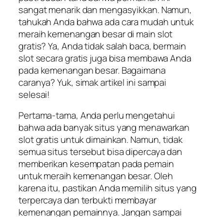
sangat menarik dan mengasyikkan. Namun,
tahukah Anda bahwa ada cara mudah untuk
meraih kemenangan besar di main slot
gratis? Ya, Anda tidak salah baca, bermain
slot secara gratis juga bisa membawa Anda
pada kemenangan besar. Bagaimana
caranya? Yuk, simak artikel ini sampai
selesai!
Pertama-tama, Anda perlu mengetahui
bahwa ada banyak situs yang menawarkan
slot gratis untuk dimainkan. Namun, tidak
semua situs tersebut bisa dipercaya dan
memberikan kesempatan pada pemain
untuk meraih kemenangan besar. Oleh
karena itu, pastikan Anda memilih situs yang
terpercaya dan terbukti membayar
kemenangan pemainnya. Jangan sampai