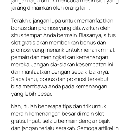
jangan ragu untuk mencoba mesin slot yang
jarang dimainkan oleh orang lain.
Terakhir, jangan lupa untuk memanfaatkan
bonus dan promosi yang ditawarkan oleh
situs tempat Anda bermain. Biasanya, situs
slot gratis akan memberikan bonus dan
promosi yang menarik untuk menarik minat
pemain dan meningkatkan kemenangan
mereka. Jangan sia-siakan kesempatan ini
dan manfaatkan dengan sebaik-baiknya.
Siapa tahu, bonus dan promosi tersebut
bisa membawa Anda pada kemenangan
yang lebih besar.
Nah, itulah beberapa tips dan trik untuk
meraih kemenangan besar di main slot
gratis. Ingat, selalu bermain dengan bijak
dan jangan terlalu serakah. Semoga artikel ini