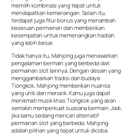
memilih kombinasi yang tepat untuk
mendapatkan kemenangan. Selain itu,
terdapat juga fitur bonus yang menambah
keseruan permainan dan memberikan
kesempatan untuk memenangkan hadiah
yang lebih besar.
Tidak hanya itu, Mahjong juga menawarkan
pengalaman bermain yang berbeda dari
permainan slot lainnya. Dengan desain yang
menggambarkan tradisi dan budaya
Tiongkok, Mahjong memberikan nuansa
yang unik dan menarik. Kamu juga dapat
menikmati musik khas Tiongkok yang akan
semakin memperkuat suasana bermain. Jadi,
jika kamu sedang mencari alternatif
permainan slot yang berbeda, Mahjong
adalah pilihan yang tepat untuk dicoba.