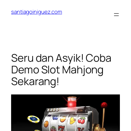
Skip
santiagoiniguez.com
to
content
Seru dan Asyik! Coba
Demo Slot Mahjong
Sekarang!