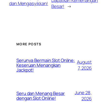
Dapatkan Kemenangan
dan Mengasyikkan!
Besar!
→
MORE POSTS
Serunya Bermain Slot Online:
August
Keseruan Menangkan
7, 2026
Jackpot!
June 28,
Seru dan Menang Besar
dengan Slot Online!
2026