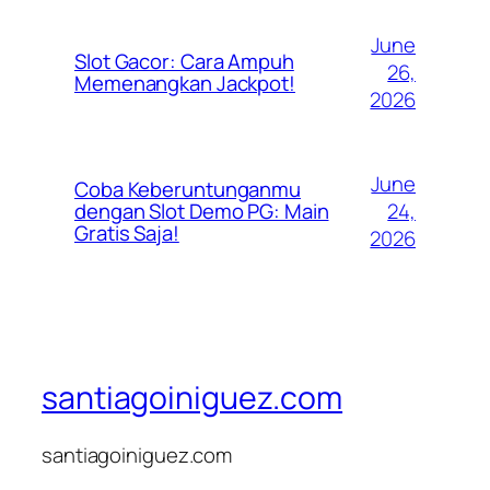
June
Slot Gacor: Cara Ampuh
26,
Memenangkan Jackpot!
2026
June
Coba Keberuntunganmu
24,
dengan Slot Demo PG: Main
Gratis Saja!
2026
santiagoiniguez.com
santiagoiniguez.com