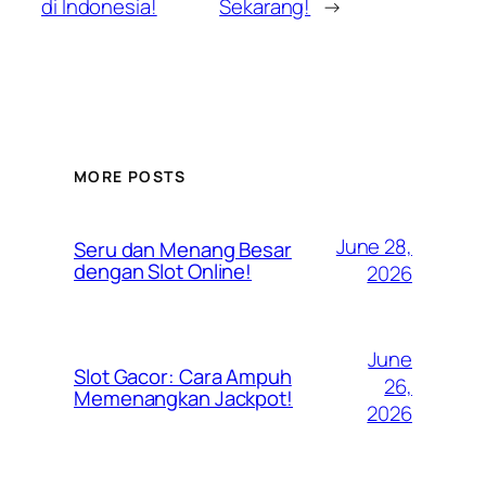
di Indonesia!
Sekarang!
→
MORE POSTS
June 28,
Seru dan Menang Besar
dengan Slot Online!
2026
June
Slot Gacor: Cara Ampuh
26,
Memenangkan Jackpot!
2026