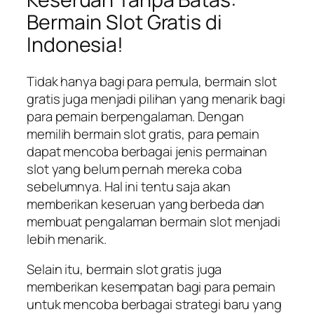
Bermain Slot Gratis di
Indonesia!
Tidak hanya bagi para pemula, bermain slot
gratis juga menjadi pilihan yang menarik bagi
para pemain berpengalaman. Dengan
memilih bermain slot gratis, para pemain
dapat mencoba berbagai jenis permainan
slot yang belum pernah mereka coba
sebelumnya. Hal ini tentu saja akan
memberikan keseruan yang berbeda dan
membuat pengalaman bermain slot menjadi
lebih menarik.
Selain itu, bermain slot gratis juga
memberikan kesempatan bagi para pemain
untuk mencoba berbagai strategi baru yang