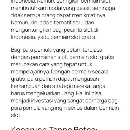
Indonesia. Namun, seringkali bermain slot
membutuhkan modal yang besar, sehingga
tidak semua orang dapat menikmatinya.
Namun, kini ada alternatif seru dan
menguntungkan bagi pecinta slot di
Indonesia, yaitu bermain slot gratis.
Bagi para pemula yang belum terbiasa
dengan permainan slot, bermain slot gratis
merupakan cara yang tepat untuk
mempelajarinya. Dengan bermain secara
gratis, para pemain dapat mengasah
kemampuan dan strategi mereka tanpa
harus mengeluarkan uang. Hal ini bisa
menjadi investasi yang sangat berharga bagi
para pemula yang ingin serius dalam bermain
slot.
Keseruan Tanpa Batas: