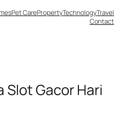
ames
Pet Care
Property
Technology
Travel
Contact
Slot Gacor Hari