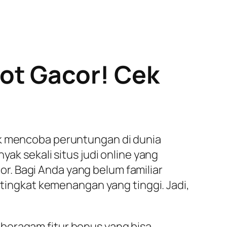
ot Gacor! Cek
uk mencoba peruntungan di dunia
yak sekali situs judi online yang
r. Bagi Anda yang belum familiar
 tingkat kemenangan yang tinggi. Jadi,
beragam fitur bonus yang bisa