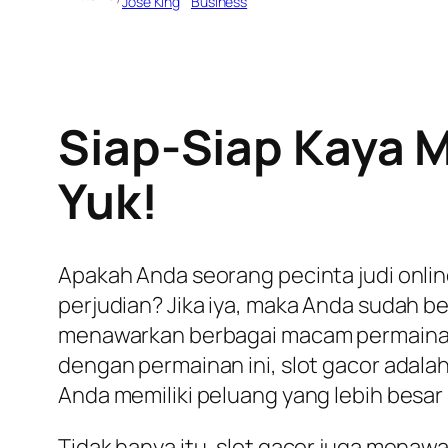
Jose King
Business
Siap-Siap Kaya 
Yuk!
Apakah Anda seorang pecinta judi onli
perjudian? Jika iya, maka Anda sudah ber
menawarkan berbagai macam permainan y
dengan permainan ini, slot gacor adalah
Anda memiliki peluang yang lebih bes
Tidak hanya itu, slot gacor juga mena