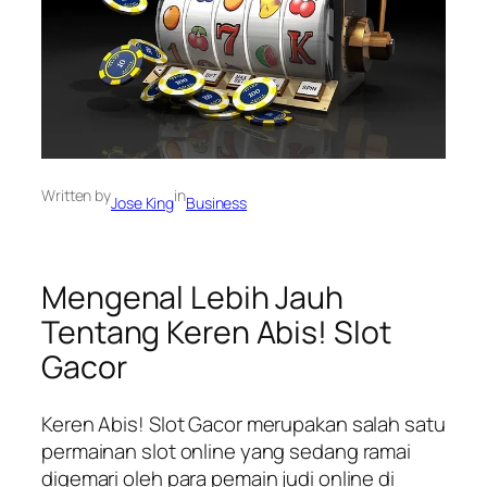
Written by
in
Jose King
Business
Mengenal Lebih Jauh
Tentang Keren Abis! Slot
Gacor
Keren Abis! Slot Gacor merupakan salah satu
permainan slot online yang sedang ramai
digemari oleh para pemain judi online di