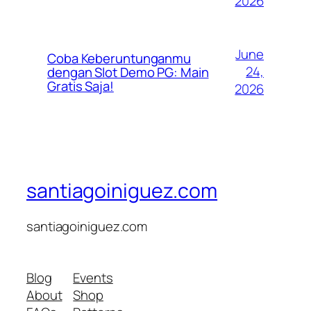
2026
June
Coba Keberuntunganmu
24,
dengan Slot Demo PG: Main
Gratis Saja!
2026
santiagoiniguez.com
santiagoiniguez.com
Blog
Events
About
Shop