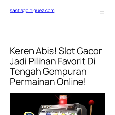
Skip
santiagoiniguez.com
to
content
Keren Abis! Slot Gacor
Jadi Pilihan Favorit Di
Tengah Gempuran
Permainan Online!