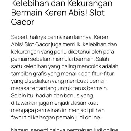
Kelebihan dan Kekurangan
Bermain Keren Abis! Slot
Gacor
Seperti halnya permainan lainnya, Keren
Abis! Slot Gacor juga memiliki kelebihan dan
kekurangan yang perlu diketahui oleh para
pemain sebelum memulai bermain. Salah
satu kelebihan yang paling mencolok adalah
tampilan grafis yang menarik dan fitur-fitur
yang disediakan yang membuat pemain
merasa tertantang untuk terus bermain.
Selain itu, hadiah dan bonus yang
ditawarkan juga menjadi alasan kuat
mengapa permainan ini menjadi pilihan
favorit di kalangan pemain judi online.
Namun, seperti halnya permainan judi online