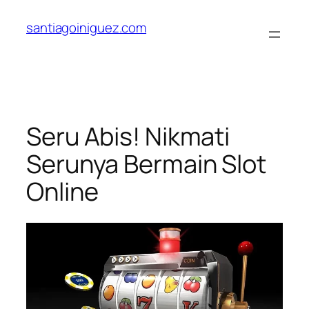
Skip
santiagoiniguez.com
to
content
Seru Abis! Nikmati
Serunya Bermain Slot
Online