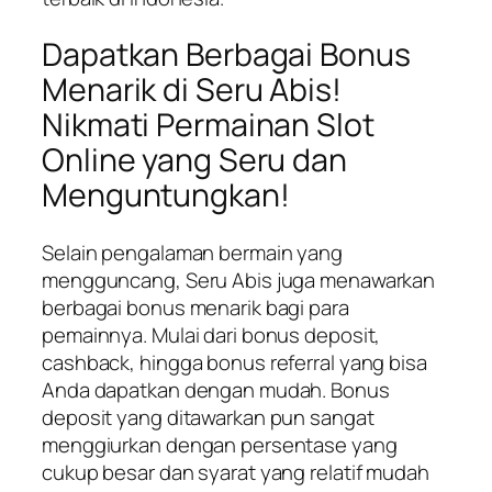
Dapatkan Berbagai Bonus
Menarik di Seru Abis!
Nikmati Permainan Slot
Online yang Seru dan
Menguntungkan!
Selain pengalaman bermain yang
mengguncang, Seru Abis juga menawarkan
berbagai bonus menarik bagi para
pemainnya. Mulai dari bonus deposit,
cashback, hingga bonus referral yang bisa
Anda dapatkan dengan mudah. Bonus
deposit yang ditawarkan pun sangat
menggiurkan dengan persentase yang
cukup besar dan syarat yang relatif mudah