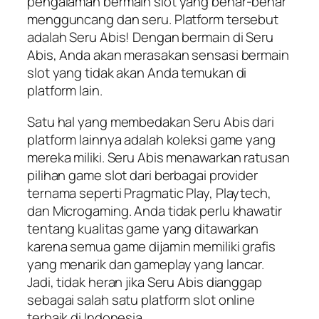
pengalaman bermain slot yang benar-benar
mengguncang dan seru. Platform tersebut
adalah Seru Abis! Dengan bermain di Seru
Abis, Anda akan merasakan sensasi bermain
slot yang tidak akan Anda temukan di
platform lain.
Satu hal yang membedakan Seru Abis dari
platform lainnya adalah koleksi game yang
mereka miliki. Seru Abis menawarkan ratusan
pilihan game slot dari berbagai provider
ternama seperti Pragmatic Play, Playtech,
dan Microgaming. Anda tidak perlu khawatir
tentang kualitas game yang ditawarkan
karena semua game dijamin memiliki grafis
yang menarik dan gameplay yang lancar.
Jadi, tidak heran jika Seru Abis dianggap
sebagai salah satu platform slot online
terbaik di Indonesia.