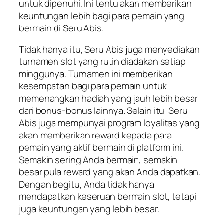
untuk dipenuhi. Ini tentu akan memberikan
keuntungan lebih bagi para pemain yang
bermain di Seru Abis.
Tidak hanya itu, Seru Abis juga menyediakan
turnamen slot yang rutin diadakan setiap
minggunya. Turnamen ini memberikan
kesempatan bagi para pemain untuk
memenangkan hadiah yang jauh lebih besar
dari bonus-bonus lainnya. Selain itu, Seru
Abis juga mempunyai program loyalitas yang
akan memberikan reward kepada para
pemain yang aktif bermain di platform ini.
Semakin sering Anda bermain, semakin
besar pula reward yang akan Anda dapatkan.
Dengan begitu, Anda tidak hanya
mendapatkan keseruan bermain slot, tetapi
juga keuntungan yang lebih besar.