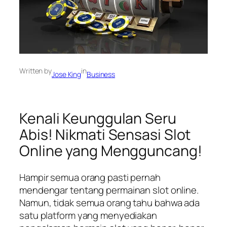
Written by
in
Jose King
Business
Kenali Keunggulan Seru
Abis! Nikmati Sensasi Slot
Online yang Mengguncang!
Hampir semua orang pasti pernah
mendengar tentang permainan slot online.
Namun, tidak semua orang tahu bahwa ada
satu platform yang menyediakan