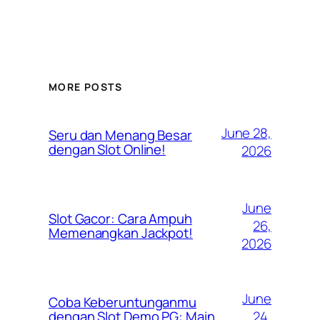
MORE POSTS
June 28,
Seru dan Menang Besar
dengan Slot Online!
2026
June
Slot Gacor: Cara Ampuh
26,
Memenangkan Jackpot!
2026
June
Coba Keberuntunganmu
24,
dengan Slot Demo PG: Main