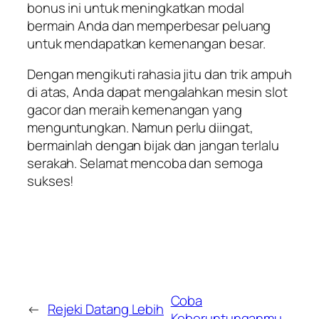
bonus ini untuk meningkatkan modal
bermain Anda dan memperbesar peluang
untuk mendapatkan kemenangan besar.
Dengan mengikuti rahasia jitu dan trik ampuh
di atas, Anda dapat mengalahkan mesin slot
gacor dan meraih kemenangan yang
menguntungkan. Namun perlu diingat,
bermainlah dengan bijak dan jangan terlalu
serakah. Selamat mencoba dan semoga
sukses!
Coba
←
Rejeki Datang Lebih
Keberuntunganmu