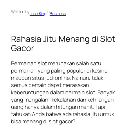
Written by
in
Jose King
Business
Rahasia Jitu Menang di Slot
Gacor
Permainan slot merupakan salah satu
permainan yang paling populer di kasino
maupun situs judi online. Namun, tidak
semua pemain dapat merasakan
keberuntungan dalam bermain slot. Banyak
yang mengalami kekalahan dan kehilangan
uang hanya dalam hitungan menit. Tapi
tahukah Anda bahwa ada rahasia jitu untuk
bisa menang di slot gacor?