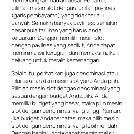
memenangkan hadiah besar. Pertama,
pilihlah mesin slot dengan jumlah paylines
(garis pembayaran) yang tidak terlalu
banyak. Semakin banyak paylines, semakin
besar pula taruhan yang harus Anda
keluarkan. Dengan memilih mesin slot
dengan paylines yang sedikit, Anda dapat
meminimalisir kerugian dan memaksimalkan
peluang untuk meraih kemenangan.
Selain itu, perhatikan juga denominasi atau
nilai taruhan dari mesin slot yang Anda pilih.
Pilihlah mesin slot dengan denominasi yang
sesuai dengan budget Anda. Jika Anda
memiliki budget yang besar, maka pilih mesin
slot dengan denominasi yang tinggi. Namun,
jika budget Anda terbatas, maka pilih mesin
slot dengan denominasi yang lebih rendah.
Dengan begitu, Anda dapat meminimalisir