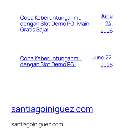
June
Coba Keberuntunganmu
24,
dengan Slot Demo PG: Main
Gratis Saja!
2026
June 22,
Coba Keberuntunganmu
dengan Slot Demo PG!
2026
santiagoiniguez.com
santiagoiniguez.com