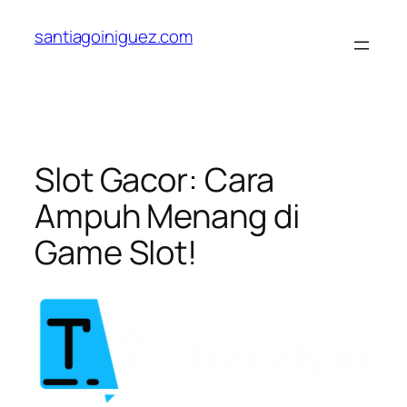
Skip
santiagoiniguez.com
to
content
Slot Gacor: Cara
Ampuh Menang di
Game Slot!