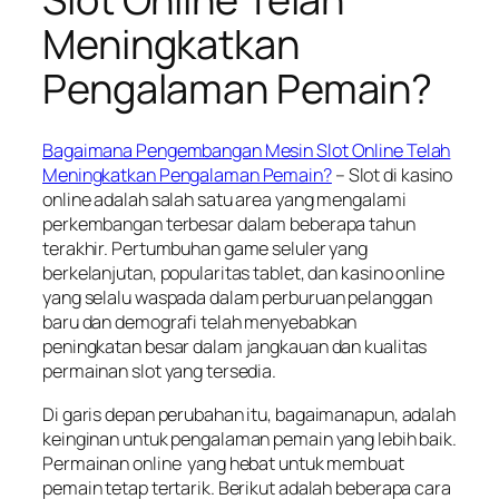
Meningkatkan
Pengalaman Pemain?
Bagaimana Pengembangan Mesin Slot Online Telah
Meningkatkan Pengalaman Pemain?
– Slot di kasino
online adalah salah satu area yang mengalami
perkembangan terbesar dalam beberapa tahun
terakhir. Pertumbuhan game seluler yang
berkelanjutan, popularitas tablet, dan kasino online
yang selalu waspada dalam perburuan pelanggan
baru dan demografi telah menyebabkan
peningkatan besar dalam jangkauan dan kualitas
permainan slot yang tersedia.
Di garis depan perubahan itu, bagaimanapun, adalah
keinginan untuk pengalaman pemain yang lebih baik.
Permainan online yang hebat untuk membuat
pemain tetap tertarik. Berikut adalah beberapa cara