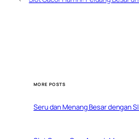
MORE POSTS
Seru dan Menang Besar dengan Sl