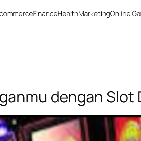
-commerce
Finance
Health
Marketing
Online G
ganmu dengan Slot