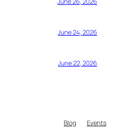
June 26, 2026
June 24, 2026
June 22, 2026
Blog
Events