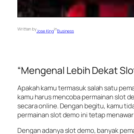
Written by
in
Jose King
Business
“Mengenal Lebih Dekat S
Apakah kamu termasuk salah satu pemai
kamu harus mencoba permainan slot dem
secara online. Dengan begitu, kamu ti
permainan slot demo ini tetap menawa
Dengan adanya slot demo, banyak pemai