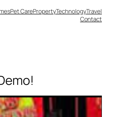
ames
Pet Care
Property
Technology
Travel
Contact
 Demo!